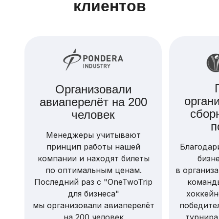
клиентов
Организовали
орган
авиаперелёт на 200
сбор
человек
п
Менеджеры учитывают
принцип работы нашей
Благодар
компании и находят билеты
бизн
по оптимальным ценам.
в организ
Последний раз с "OneTwoTrip
команд
для бизнеса"
хоккейн
мы организовали авиаперелёт
победите
на 200 человек
турнира 